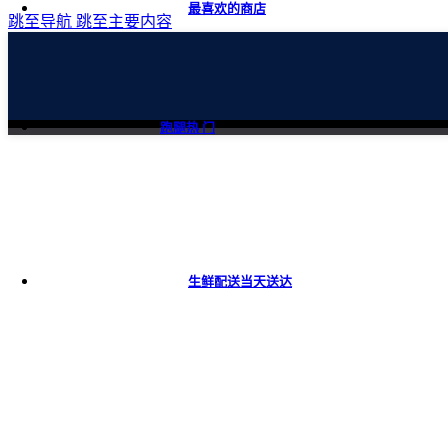
最喜欢的商店
跳至导航
跳至主要内容
跑腿
热 门
生鲜配送
当天送达