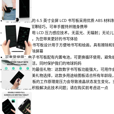
描述
轻巧便携：我们的 6.5 英寸全屏 LCD 书写板采用优质 AB
量为 0.11 磅，超薄轻巧，可单手握持并随身携带
护眼：绘图板采用 LCD 压力感应技术，无蓝光、无辐射；无
指纹或按压痕迹，为您带来更好的书写体验
易于使用：LCD 书写板设计用于方便地书写和绘画，具有擦除
板解锁时可以擦除屏幕
可重复使用：电子书写板配有内置电池，可更换循环使用，避免纸张、墨
享受更美好的生活，同时保护我们的地球妈妈
送给家人和朋友的最佳礼物：这款数字书写板功能强大，可用作
或返校用品的完美礼物选择，这款多用途绘图板适合所有年龄段
提示：LCD 手写板的工作原理是压力会导致液晶状态发生变化
们的制造商正在积极解决此技术问题；请在购买前考虑这一点
顾客评论