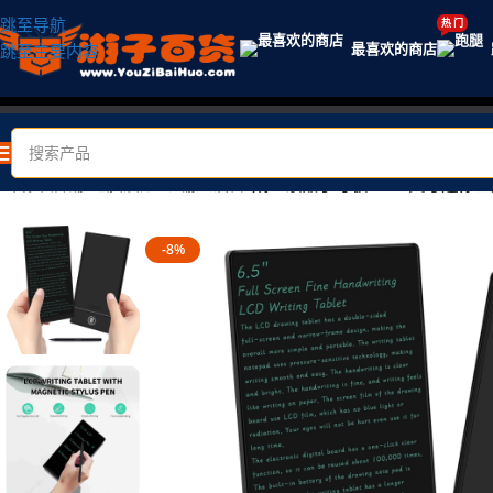
跳至导航
热 门
最喜欢的商店
跳至主要内容
首页
/
店铺
/
电脑及办公
/
输入设备
/
成人液晶手写板：6.5英寸迷你
-8%