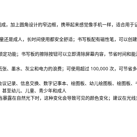
S 材料制成，加上圆角设计的窄边框，携带起来感觉像手机一样，适合用
论儿童还是成人，长时间使用都安全舒适；书写板配有磁性笔，可以创
和锁定功能；书写板的擦除按钮可以立即清除屏幕内容，节省时间和
水、灰尘和电力的浪费；可使用超过 100,000 次，可节省多达 
会议记录、信息交换、数字记事本、绘图板、幼儿绘图板、绘图板、
，甚至幼儿、儿童、青少年和成人
，当暴露在自然光下时，这种变化会导致可见的颜色变化；建议在光