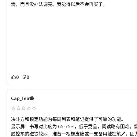
清，而且没办法调亮。我觉得以后不会再买了。
0
0
Cap_Tea🐝
决斗方和锁定功能为每周列表和笔记提供了可靠的功能。
显示屏：书写对比度为 65-75%，低于竞品，阅读略有困难
触控笔的磁铁较弱；准备一根橡皮筋或一支备用触控笔🖊️，