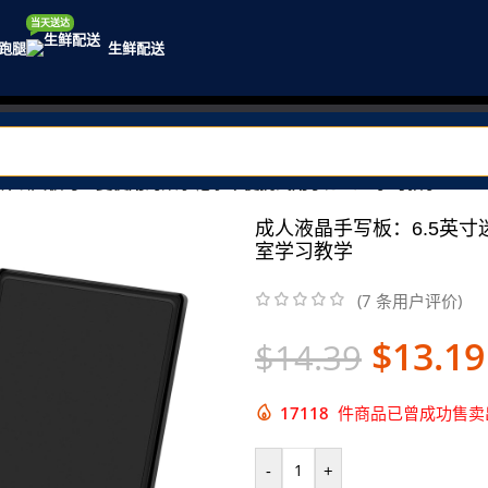
当天送达
跑腿
生鲜配送
全屏绘图板可重复使用的数字记事本便携式用于办公室学习教学
成人液晶手写板：6.5英
室学习教学
(
7
条用户评价)
$
13.19
$
14.39
17118
件商品已曾成功售卖出 
-
+