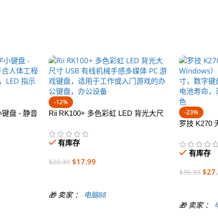
-12%
-23%
键盘 - 静音
Rii RK100+ 多色彩虹 LED 背光大尺
符合人体工程学，
寸 USB 有线机械手感多媒体 PC 游戏
罗技 K27
ED 指示灯
键盘，适用于工作或入门游戏的办公
Windows
有库存
键盘，办公设备
寸，数字键盘
有库存
电池寿命，
$
17.99
$
20.39
黑色
$
27
$
35.39
加入购物车
加入购物车
🎁 卖家 ：
电脑88
🎁 卖家 ：