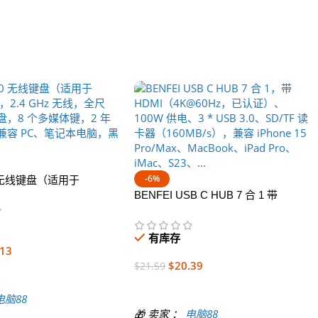
-6%
0 无线键盘（适用于
），2.4 GHz 无线，全尺
BENFEI USB C HUB 7 合 1 带
，8 个多媒体键，2 年
HDMI（4K@60Hz，已认证）、
兼容 PC、笔记本电脑，
100W 供电、3 * USB 3.0、SD/TF 读
有库存
卡器（160MB/s）兼容 iPhone 15
.13
Pro/Max、MacBook、iPad Pro、
$
20.39
$
21.59
iMac、S23、…
加入购物车
电脑88
🎁 卖家 ：
电脑88