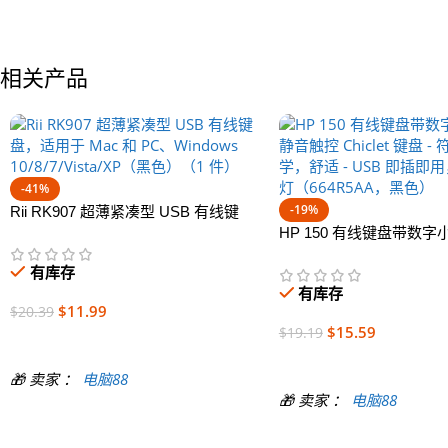
相关产品
-41%
-19%
Rii RK907 超薄紧凑型 USB 有线键
盘，适用于 Mac 和 PC、Windows
HP 150 有线键盘带数字小
10/8/7/Vista/XP（黑色）（1 件）
触控 Chiclet 键盘 - 
有库存
舒适 - USB 即插即用，L
有库存
（664R5AA，黑色）
$
11.99
$
20.39
$
15.59
$
19.19
加入购物车
加入购物车
🎁 卖家 ：
电脑88
🎁 卖家 ：
电脑88