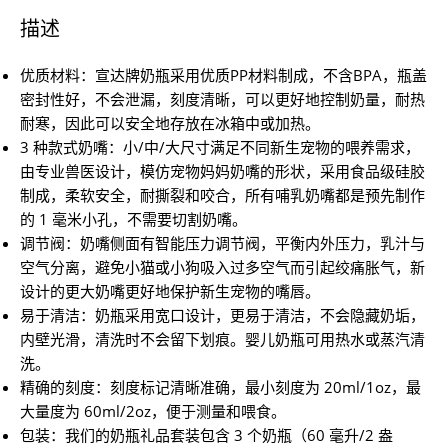
描述
优质材料：宣达牌奶瓶采用优质PP材料制成，不含BPA，瓶盖
密封性好，不会泄漏，刻度清晰，可以更好地控制奶量，耐热
耐寒，因此可以安全地存放在冰箱中或加热。
3 种款式奶嘴：小/中/大尺寸满足不同新生宠物的喂养需求，
由专业兽医设计，模仿宠物妈妈奶嘴的形状，采用食品级硅胶
制成，柔软安全，耐撕裂和咬合，所有哺乳奶嘴都是预先制作
的 1 毫米小孔，不需要切割奶嘴。
调节阀：奶嘴侧面有智能压力调节阀，平衡内外压力，乳汁与
空气分离，避免小猫或小狗吸入过多空气而引起绞痛胀气，新
设计的更大奶嘴更好地保护新生宠物的嘴唇。
易于清洁：奶瓶采用宽口设计，更易于清洁，不会隐藏奶垢，
内壁光滑，清洗时不会留下划痕。婴儿奶瓶可用热水或蒸汽清
洗。
精确的刻度：刻度标记清晰准确，最小刻度为 20ml/1oz，最
大量度为 60ml/2oz，便于测量和喂食。
包装：我们的奶瓶礼品套装包含 3 个奶瓶（60 毫升/2 盎