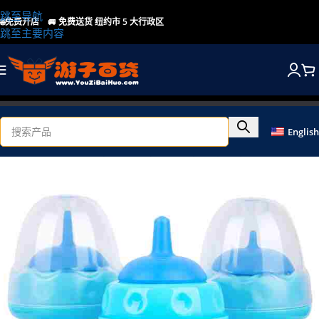
跳至导航
🌐免费开店
🚐
免费送货 纽约市 5 大行政区
跳至主要内容
English
首页
/
店铺
/
家居、宠物及电器
/
花园和宠物
/
智能宠物用品